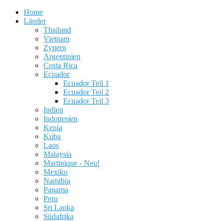
Home
Länder
Thailand
Vietnam
Zypern
Argentinien
Costa Rica
Ecuador
Ecuador Teil 1
Ecuador Teil 2
Ecuador Teil 3
Indien
Indonesien
Kenia
Kuba
Laos
Malaysia
Martinique - Neu!
Mexiko
Namibia
Panama
Peru
Sri Lanka
Südafrika