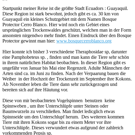
Startpunkt meiner Reise ist die größte Stadt Ecuadors : Guayaquil.
Diese Region ist stark bewohnt, jedoch gibt es ca. 30 km von
Guayaquil ein kleines Schutzgebiet mit dem Namen Bosque
Protector Cerro Blanco. Hier wird noch ein Gebiet eines
ursprünglichen Trockenwaldes geschützt, welchen man in der Form
ansonsten nirgendwo mehr findet. Einen Eindruck über den Bosque
Protector gewinnt man hier:
www.bosquecerroblanco.org
Hier konnte ich bisher 3 verschiedene Theraphosidae sp, darunter
eine Pamphobeteus sp. , finden und man kann die Tiere sehr schön
in ihrem natürlichen Habitat beobachten. In dieser Region gibt es
ungefähr von Januar bis Mai eine Regenzeit. Adulte Männchen der
Arten sind ca. im Juni zu finden. Nach der Verpaarung bauen die
Weiber in der Hochzeit der Trockenzeit im September ihre Kokons.
Ab November leben die Tiere dann sehr zurückgezogen und
bereiten sich auf ihre Häutung vor.
Diese von mir beobachteten Vogelspinnen benutzen keine
Spinnweben , um ihre Unterschlüpfe unter Steinen oder
Baumwurzeln zu verschließen. Man findet ledicglich etwas
Spinnseide um den Unterschlupf herum. Des weiteren kommen
Tiere mit ihren Kokons sogar bis zu einem Meter vor ihre
Unterschlüpfe. Dieses verwundert etwas aufgrund der zahlreich
vorkommenden Pepsis sp.