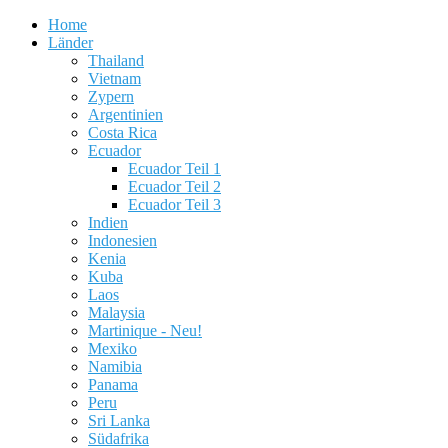
Home
Länder
Thailand
Vietnam
Zypern
Argentinien
Costa Rica
Ecuador
Ecuador Teil 1
Ecuador Teil 2
Ecuador Teil 3
Indien
Indonesien
Kenia
Kuba
Laos
Malaysia
Martinique - Neu!
Mexiko
Namibia
Panama
Peru
Sri Lanka
Südafrika